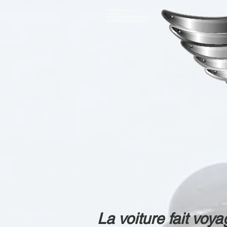
<meta name="google-site-
verification"
content="93VgO7ZRicLV66AckP4
4ybumBr4lkVeLs88yJjc11IY" />
La voiture fait voya