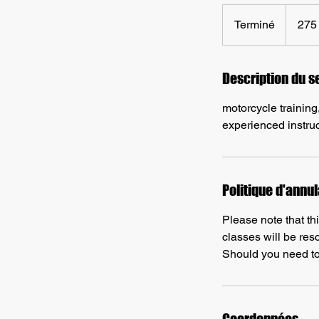
275 dolla
canadien
Terminé
T
275
e
r
m
Description du s
i
motorcycle training
n
experienced instru
é
Politique d'annul
Please note that th
classes will be res