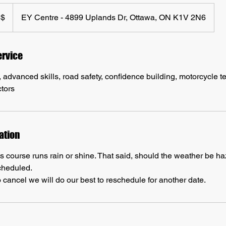
rs
s
 $
EY Centre - 4899 Uplands Dr, Ottawa, ON K1V 2N6
ervice
, advanced skills, road safety, confidence building, motorcycle 
ctors
ation
is course runs rain or shine. That said, should the weather be h
cheduled.